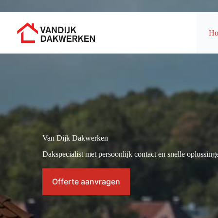
Ga
naar
de
inhoud
H
Van Dijk Dakwerken
Dakspecialist met persoonlijk contact en snelle oplossing
Offerte aanvragen