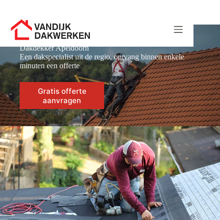
Ga
naar
de
inhoud
Dakdekker Apeldoorn
Een dakspecialist uit de regio, ontvang binnen enkele
minuten een offerte
Gratis offerte
aanvragen