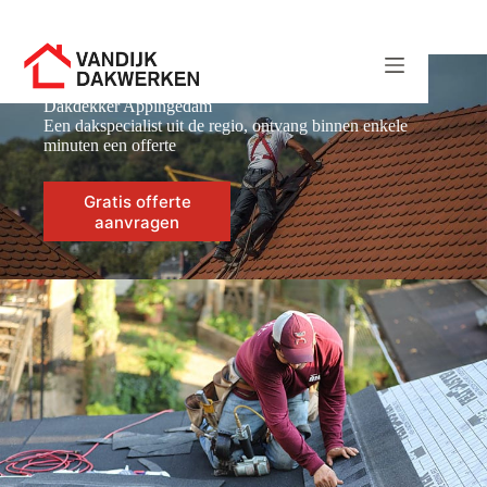
Ga
naar
de
inhoud
Dakdekker Appingedam
Een dakspecialist uit de regio, ontvang binnen enkele
minuten een offerte
Gratis offerte
aanvragen