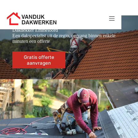
Ga
naar
de
inhoud
Dakdekker Emmeloord
Een dakspecialist uit de regio, ontvang binnen enkele
minuten een offerte
Gratis offerte
aanvragen