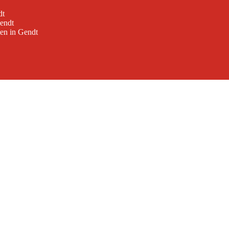
dt
Gendt
ten in Gendt