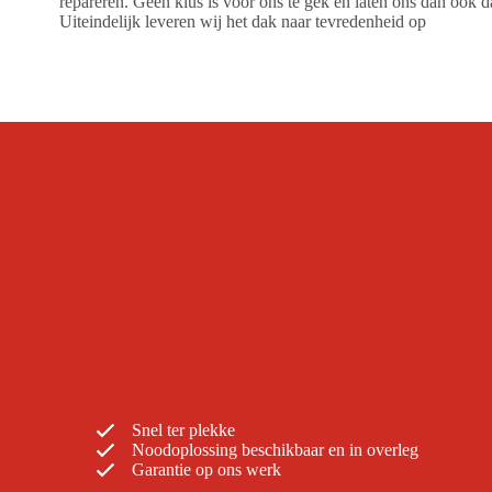
repareren. Geen klus is voor ons te gek en laten ons dan ook d
Uiteindelijk leveren wij het dak naar tevredenheid op
Snel ter plekke
Noodoplossing beschikbaar en in overleg
Garantie op ons werk