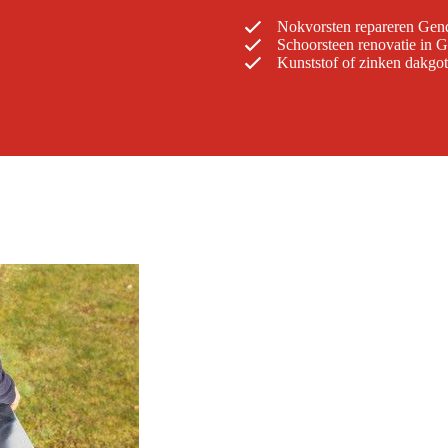
Nokvorsten repareren Gen
Schoorsteen renovatie in 
Kunststof of zinken dakgo