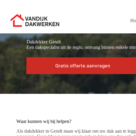
Ga
naar
de
inhoud
H
Dakdekker Gendt
Een dakspecialist uit de regio, ontvang binnen enkele min
Gratis offerte aanvragen
Waar kunnen wij bij helpen?
Als dakdekker in Gendt staan wij klaar om uw dak aan te legge