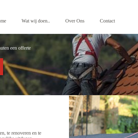
ome
Wat wij doen..
Over Ons
Contact
uten een offerte
n, te renoveren en te