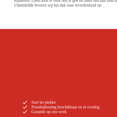
repareren. Geen klus is voor ons te gek en laten ons dan ook d
Uiteindelijk leveren wij het dak naar tevredenheid op
Snel ter plekke
Noodoplossing beschikbaar en in overleg
Garantie op ons werk