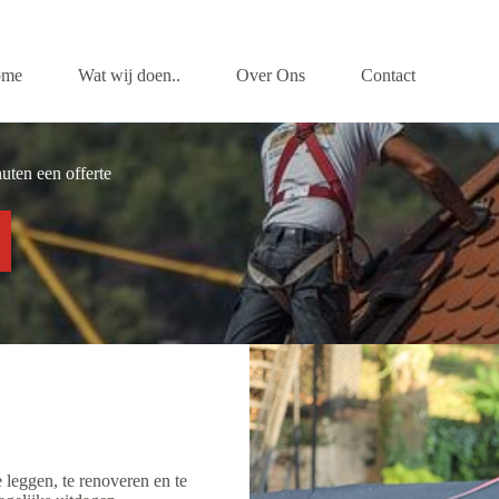
ome
Wat wij doen..
Over Ons
Contact
uten een offerte
leggen, te renoveren en te