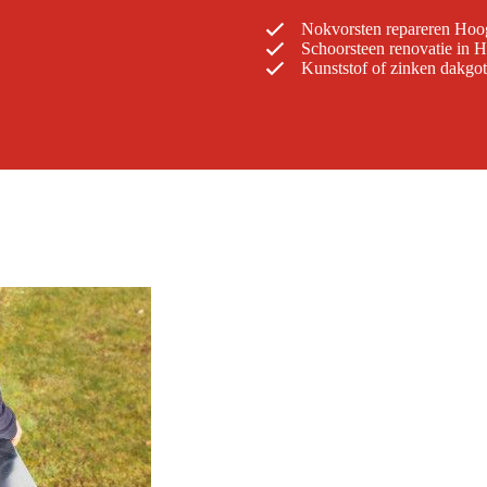
Nokvorsten repareren Ho
Schoorsteen renovatie in 
Kunststof of zinken dakgo