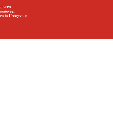
ogeveen
Hoogeveen
ten in Hoogeveen