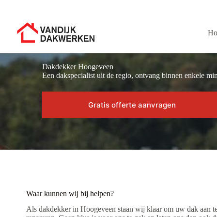
Ga
naar
de
inhoud
H
Dakdekker Hoogeveen
Een dakspecialist uit de regio, ontvang binnen enkele min
Gratis offerte aanvragen
Waar kunnen wij bij helpen?
Als dakdekker in Hoogeveen staan wij klaar om uw dak aan te 