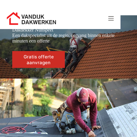
Ga
naar
de
inhoud
Dakdekker Nunspeet
Een dakspecialist uit de regio, ontvang binnen enkele
minuten een offerte
Gratis offerte
aanvragen