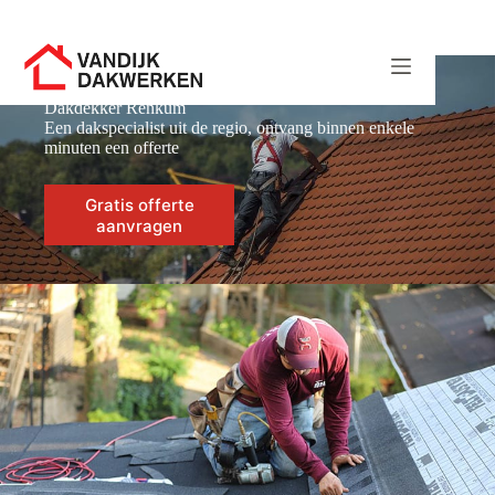
Ga
naar
de
inhoud
Dakdekker Renkum
Een dakspecialist uit de regio, ontvang binnen enkele
minuten een offerte
Gratis offerte
aanvragen